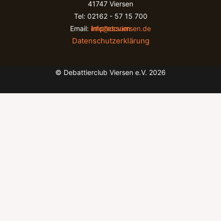
41747 Viersen
Tel: 02162 - 57 15 700
Impressum
Email:
info@dcviersen.de
Datenschutzerklärung
© Debattierclub Viersen e.V. 2026