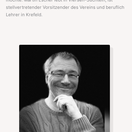
stellvertretender Vorsitzender des Vereins und beruflich
Lehrer in Krefeld.