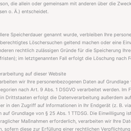
Person, die allein oder gemeinsam mit anderen über die Zwec
n o. Ä.) entscheidet.
llere Speicherdauer genannt wurde, verbleiben Ihre person
n berechtigtes Löschersuchen geltend machen oder eine Ein
anderen rechtlich zulässigen Gründe für die Speicherung I
isten); im letztgenannten Fall erfolgt die Löschung nach Fo
rarbeitung auf dieser Website
rarbeiten wir Ihre personenbezogenen Daten auf Grundlage v
tegorien nach Art. 9 Abs. 1 DSGVO verarbeitet werden. Im F
n Drittstaaten erfolgt die Datenverarbeitung außerdem auf
r in den Zugriff auf Informationen in Ihr Endgerät (z. B. vi
h auf Grundlage von § 25 Abs. 1 TTDSG. Die Einwilligung ist 
raglicher Maßnahmen erforderlich, verarbeiten wir Ihre Dat
n, sofern diese zur Erfüllung einer rechtlichen Verpflichtun