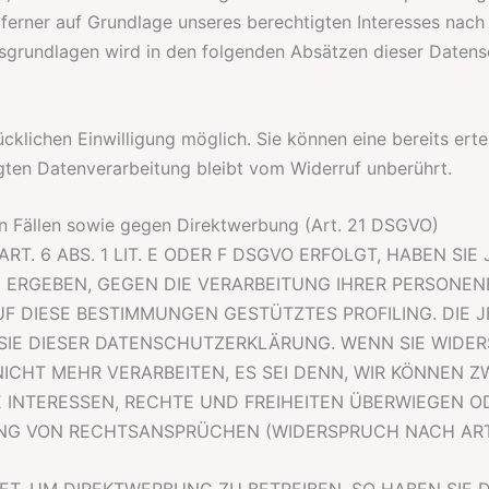
ferner auf Grundlage unseres berechtigten Interesses nach A
htsgrundlagen wird in den folgenden Absätzen dieser Datens
klichen Einwilligung möglich. Sie können eine bereits erteil
gten Datenverarbeitung bleibt vom Widerruf unberührt.
n Fällen sowie gegen Direktwerbung (Art. 21 DSGVO)
 6 ABS. 1 LIT. E ODER F DSGVO ERFOLGT, HABEN SIE 
N ERGEBEN, GEGEN DIE VERARBEITUNG IHRER PERSONE
AUF DIESE BESTIMMUNGEN GESTÜTZTES PROFILING. DIE
SIE DIESER DATENSCHUTZERKLÄRUNG. WENN SIE WIDE
ICHT MEHR VERARBEITEN, ES SEI DENN, WIR KÖNNEN
E INTERESSEN, RECHTE UND FREIHEITEN ÜBERWIEGEN O
 VON RECHTSANSPRÜCHEN (WIDERSPRUCH NACH ART. 2
, UM DIREKTWERBUNG ZU BETREIBEN, SO HABEN SIE D