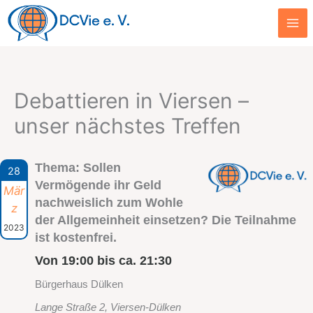
Zum
Inhalt
springen
Debattieren in Viersen –
unser nächstes Treffen
Thema: Sollen
28
Vermögende ihr Geld
Mär
nachweislich zum Wohle
z
der Allgemeinheit einsetzen? Die Teilnahme
2023
ist kostenfrei.
Von 19:00 bis ca. 21:30
Bürgerhaus Dülken
Lange Straße 2, Viersen-Dülken