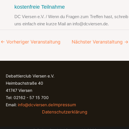
kostenfreie Teilnahme
DC Viersen e.V. / Wenn du Fragen zum Treffen hast, schreib
uns einfach eine kurze Mail an info@dcviersen.de.
←
Vorheriger Veranstaltung
Nächster Veranstaltung
→
Debattierclub Viersen e.V.
Heimbachstraße 40
41747 Viersen
Tel: 02162 - 57 15 700
Impressum
Email:
info@dcviersen.de
Datenschutzerklärung