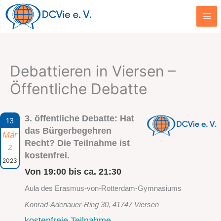
Zum
Inhalt
springen
Debattieren in Viersen –
Öffentliche Debatte
3. öffentliche Debatte: Hat
13
das Bürgerbegehren
Mär
Recht? Die Teilnahme ist
z
kostenfrei.
2023
Von 19:00 bis ca. 21:30
Aula des Erasmus-von-Rotterdam-Gymnasiums
Konrad-Adenauer-Ring 30, 41747 Viersen
kostenfreie Teilnahme