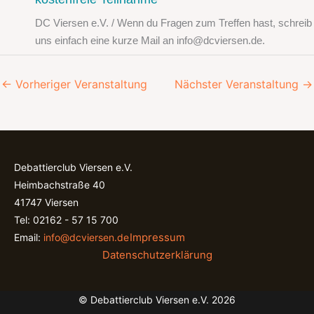
DC Viersen e.V. / Wenn du Fragen zum Treffen hast, schreib
uns einfach eine kurze Mail an info@dcviersen.de.
←
Vorheriger Veranstaltung
Nächster Veranstaltung
→
Debattierclub Viersen e.V.
Heimbachstraße 40
41747 Viersen
Tel: 02162 - 57 15 700
Impressum
Email:
info@dcviersen.de
Datenschutzerklärung
© Debattierclub Viersen e.V. 2026